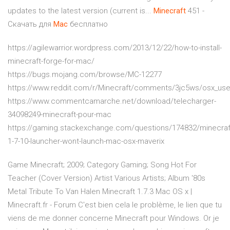
updates to the latest version (current is...
Minecraft
451 -
Скачать для
Mac
бесплатно
https://agilewarrior.wordpress.com/2013/12/22/how-to-install-
minecraft-forge-for-mac/
https://bugs.mojang.com/browse/MC-12277
https://www.reddit.com/r/Minecraft/comments/3jc5ws/osx_use
https://www.commentcamarche.net/download/telecharger-
34098249-minecraft-pour-mac
https://gaming.stackexchange.com/questions/174832/minecraf
1-7-10-launcher-wont-launch-mac-osx-maverix
Game Minecraft; 2009; Category Gaming; Song Hot For
Teacher (Cover Version) Artist Various Artists; Album '80s
Metal Tribute To Van Halen Minecraft 1.7.3 Mac OS x |
Minecraft.fr - Forum C'est bien cela le problème, le lien que tu
viens de me donner concerne Minecraft pour Windows. Or je