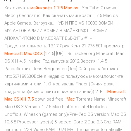
Как скачать
майнкрафт
1
.
7
.
5
Mac
os
- YouTube Отмена.
Месяц бесплатно. Как скачать майнкрафт 1.7.5 Mac os.
Apple Games. Загрузка...НУБ И ПРО VS 10000 ЗОМБИ
МУТАНТОВ АРМИИ ЗОМБИ В МАЙНКРАФТ - ЗОМБИ
АПОКАЛИПСИС В MINECRAFT ВЫЖИТЬ #1 -
Продолжительность: 13:17 Ярик Кент 21 775 501 просмотр.
Minecraft
Mac
OS
X
[
1
.4.5] [UB] :: RuTracker.org Minecraft Mac
OS X [1.4.5] [Native] Год выпуска: 2012 Версия: 1.4.5
Разработчик: Jens Bergensten [Jeb] Сайт разработчика:
http56718933QBcle я недавно пользуюсь маком,помогите
картинками чтоли. 1. Открываешь Finder (Синяя рожа
квадратная(можно найти в нижней панели)) 2. В...
Minecraft
Mac
OS
X
1
.
7
.
5
download free :
Mac
Torrents Name: Minecraft
Mac OS X Version: 1.7.5 Mac Platform: Intel Includes:
Unofficial Wineskin (games only)/Pre-K’ed OS version: Mac OS
10.5.8 Processor type(s) & speed: Core 2 Duo 2.3 Ghz RAM
minimum: 2GB Video RAM: 1024 MB The game automatically